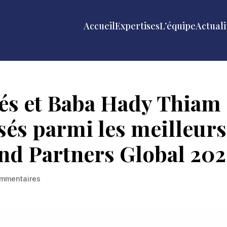
Accueil
Expertises
L’équipe
Actuali
és et Baba Hady Thiam
sés parmi les meilleurs
d Partners Global 202
ommentaires