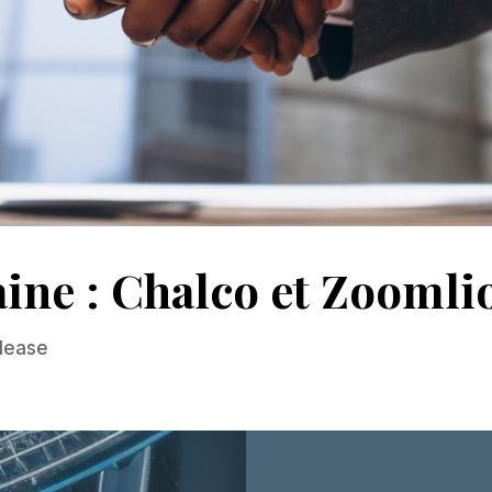
aine : Chalco et Zoomli
elease