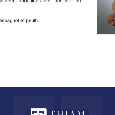
aspects formalités des dossiers du
 espagnol et peulh.