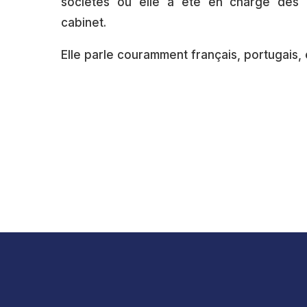
sociétés où elle a été en charge des 
cabinet.
Elle parle couramment français, portugais,